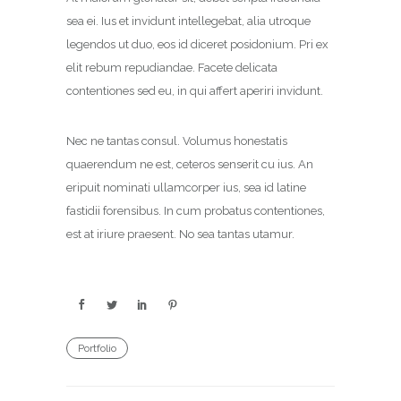
sea ei. Ius et invidunt intellegebat, alia utroque
legendos ut duo, eos id diceret posidonium. Pri ex
elit rebum repudiandae. Facete delicata
contentiones sed eu, in qui affert aperiri invidunt.
Nec ne tantas consul. Volumus honestatis
quaerendum ne est, ceteros senserit cu ius. An
eripuit nominati ullamcorper ius, sea id latine
fastidii forensibus. In cum probatus contentiones,
est at iriure praesent. No sea tantas utamur.
Portfolio