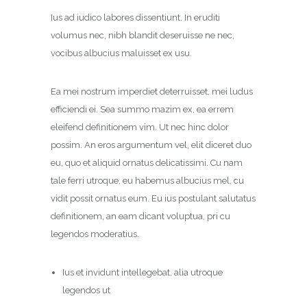
Ius ad iudico labores dissentiunt. In eruditi
volumus nec, nibh blandit deseruisse ne nec,
vocibus albucius maluisset ex usu.
Ea mei nostrum imperdiet deterruisset, mei ludus
efficiendi ei. Sea summo mazim ex, ea errem
eleifend definitionem vim. Ut nec hinc dolor
possim. An eros argumentum vel, elit diceret duo
eu, quo et aliquid ornatus delicatissimi. Cu nam
tale ferri utroque, eu habemus albucius mel, cu
vidit possit ornatus eum. Eu ius postulant salutatus
definitionem, an eam dicant voluptua, pri cu
legendos moderatius.
Ius et invidunt intellegebat, alia utroque
legendos ut