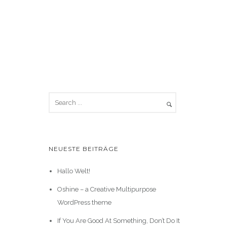
NEUESTE BEITRÄGE
Hallo Welt!
Oshine – a Creative Multipurpose
WordPress theme
If You Are Good At Something, Don’t Do It