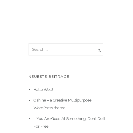
NEUESTE BEITRÄGE
Hallo Welt!
Oshine – a Creative Multipurpose
WordPress theme
If You Are Good At Something, Don’t Do It
For Free