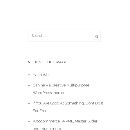
NEUESTE BEITRÄGE
Hallo Welt!
Oshine – a Creative Multipurpose
WordPress theme
If You Are Good At Something, Don’t Do It
For Free
Woocommerce, WPML, Master Slider
and much more