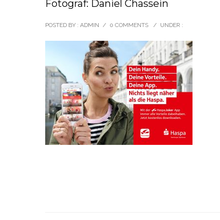
Fotograf: Daniel Chassein
POSTED BY : ADMIN
/
0 COMMENTS
/
UNDER :