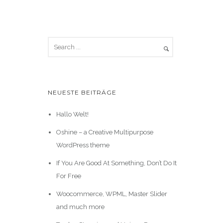
NEUESTE BEITRÄGE
Hallo Welt!
Oshine – a Creative Multipurpose
WordPress theme
If You Are Good At Something, Don’t Do It
For Free
Woocommerce, WPML, Master Slider
and much more