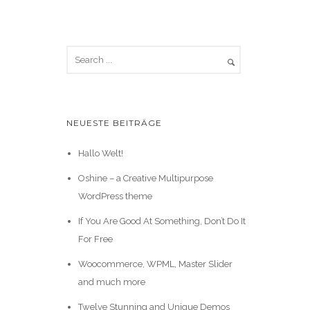
NEUESTE BEITRÄGE
Hallo Welt!
Oshine – a Creative Multipurpose
WordPress theme
If You Are Good At Something, Don’t Do It
For Free
Woocommerce, WPML, Master Slider
and much more
Twelve Stunning and Unique Demos