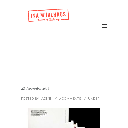
22. November 2016
POSTED BY : ADMIN
/
0 COMMENTS
/
UNDER :