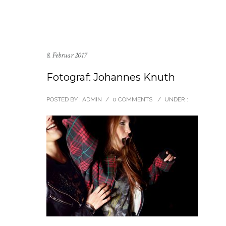
8. Februar 2017
Fotograf: Johannes Knuth
POSTED BY : ADMIN
/
0 COMMENTS
/
UNDER :