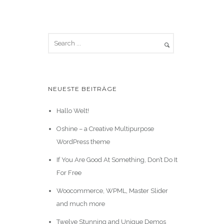
NEUESTE BEITRÄGE
Hallo Welt!
Oshine – a Creative Multipurpose
WordPress theme
If You Are Good At Something, Don’t Do It
For Free
Woocommerce, WPML, Master Slider
and much more
Twelve Stunning and Unique Demos